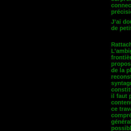
connec
précisi
J’ai d
de peti
Rattac
L’ambig
frontiè
proposi
de la p
recons
syntagm
consti
il faut
conten
ce trav
compré
général
possibl