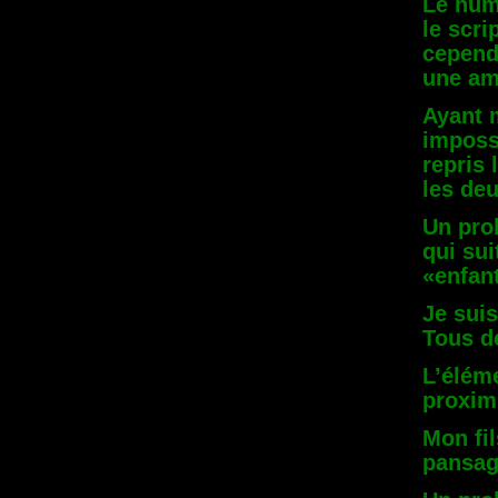
Le numé
le scri
cepend
une am
Ayant m
imposs
repris 
les de
Un pro
qui sui
«enfan
Je suis
Tous de
L’éléme
proximi
Mon fil
pansa