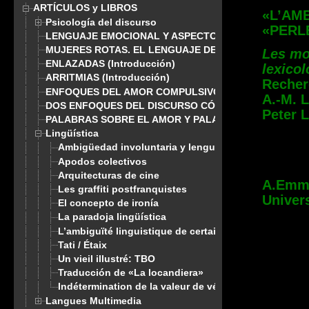
ARTÍCULOS y LIBROS
«L’AM
Psicología del discurso
«PERL
LENGUAJE EMOCIONAL Y ASPECTOS CONTRASTRIVOS. 
MUJERES ROTAS. EL LENGUAJE DE LA DEPENDENCIA
Les mo
ENLAZADAS (Introducción)
lexicol
ARRITMIAS (Introducción)
Recher
ENFOQUES DEL AMOR COMPULSIVO
A.-M. L
DOS ENFOQUES DEL DISCURSO CÓMICO
Peter 
PALABRAS SOBRE EL AMOR Y PALABRAS DE AMOR
Lingüística
Ambigüedad involuntaria y lengua extranjera
Apodos colectivos
Arquitecturas de cine
A.Emm
Les graffiti postfranquistes
Univers
El concepto de ironía
La paradoja lingüística
L’ambiguïté linguistique de certaines «perles du fact
Tati / Étaix
Un vieil illustré: TBO
Traducción de «La locandiera»
Indétermination de la valeur de vérité
Langues Multimedia