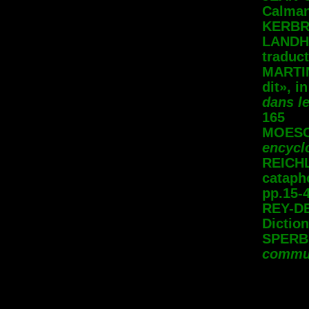
Calman
KERBRA
LANDHE
traduc
MARTIN
dit», i
dans le
165
MOESCH
encycl
REICHL
cataph
pp.15-4
REY-DE
Diction
SPERBE
commun