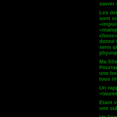
savoir
Les de
sont s
«impuis
«manqu
chose» 
donné l
sens qu
physiq
Ma fill
Pourta
une bo
tous i
Un rapp
«taurea
Etant 
une su