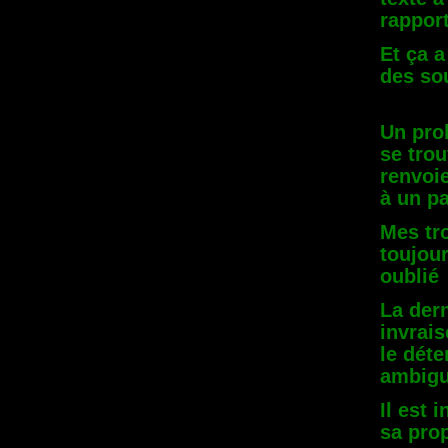
rappor
Et ça a
des sou
Un pro
se tro
renvoie
à un p
Mes tr
toujou
oublié
La dern
invrai
le dét
ambigu
Il est 
sa pro