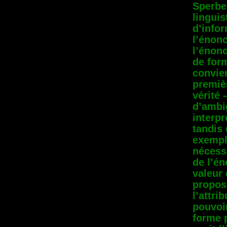
Sperbe
lingui
d’infor
l’énonc
l’énonc
de form
convien
premièr
vérité 
d’ambig
interpr
tandis 
exempl
nécess
de l’én
valeur 
propos
l’attri
pouvoir
forme p