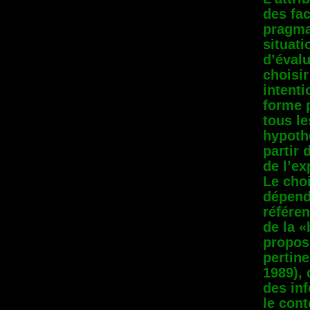
des fac
pragma
situat
d’évalu
choisir
intenti
forme 
tous le
hypoth
partir 
de l’ex
Le cho
dépend
référen
de la 
proposi
pertin
1989),
des in
le cont