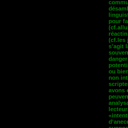
commun
désambi
linguis
pour fa
(cf.all
réactin
(cf.les
s’agit 
souven
danger
potenti
ou bie
non int
scripte
avons 
peuven
analysa
lecteur
«inten
d’anec