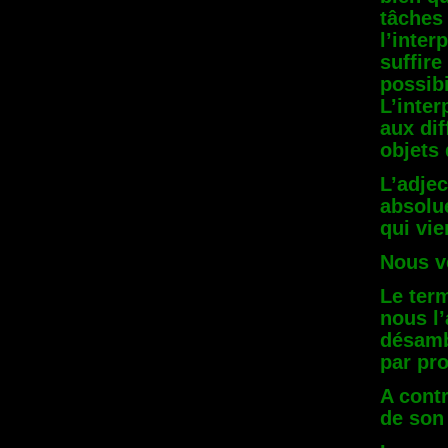
tâches 
l’inter
suffire
possibi
L’inte
aux dif
objets
L’adjec
absolue
qui vie
Nous v
Le ter
nous l
désambi
par pr
A contr
de son 