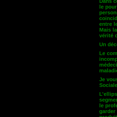
Dans c
le pou
person
coinci
entre l
Mais la
vérité 
Un déc
Le com
incompl
médeci
maladi
Je vous
Sociale
L’ellip
segment
le prof
garder 