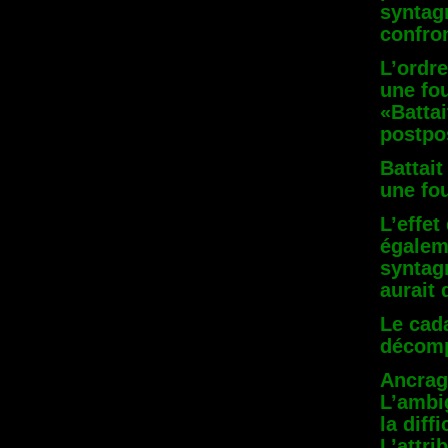
syntag
confron
L’ordre
une fo
«Batta
postpos
Battait
une fo
L’effet
égalem
syntag
aurait 
Le cad
décomp
Ancrag
L’ambi
la diff
L’attri