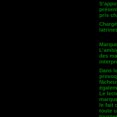
S’appu
présen
pris ch
Chargé
latrine
Marque
L’ambig
des ma
interpr
Dans l
provoqu
fâcheu
égaleme
Le lect
marque
le fait
toute 
tourne