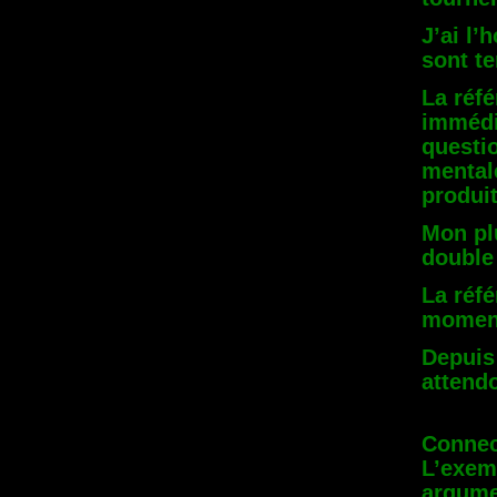
J’ai l
sont t
La réf
immédi
questi
mentale
produit
Mon pl
double 
La réfé
moment
Depuis 
attend
Connec
L’exem
argumen