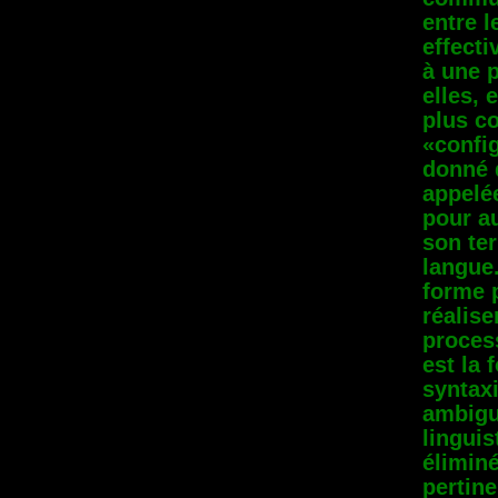
entre l
effecti
à une p
elles, 
plus co
«confi
donné d
appelée
pour au
son te
langue.
forme 
réalis
proces
est la
syntax
ambigu
linguis
élimin
pertine