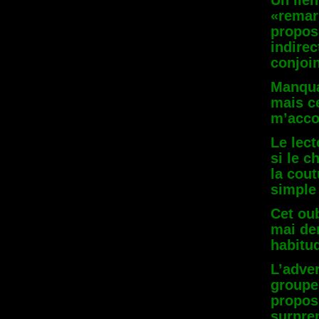
Un lien
«remari
proposi
indirec
conjoin
Manqua
mais ce
m’accor
Le lect
si le c
la cout
simple
Cet oub
mai de
habitu
L’adve
groupe,
proposi
surpre