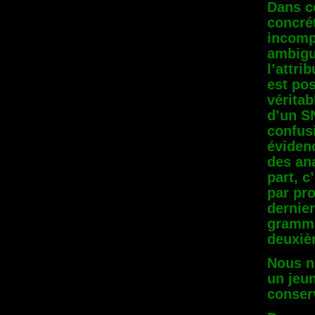
Dans ce
concrét
incomp
ambigu
l’attri
est pos
véritab
d’un SN
confus
évidenc
des an
part, c
par pro
dernier
gramma
deuxièm
Nous n
un jeu
conser