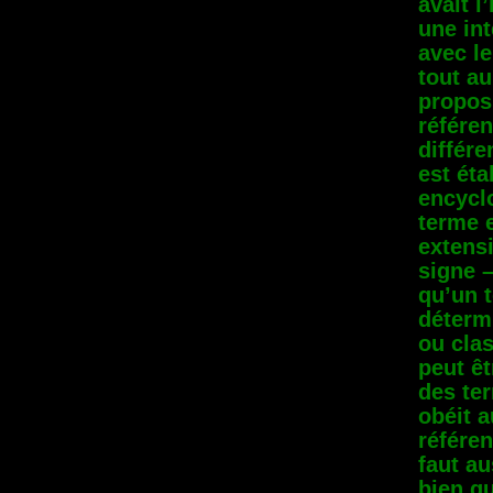
avait l
une int
avec le
tout au
proposi
référen
différe
est éta
encycl
terme e
extens
signe –
qu’un t
déterm
ou cla
peut êt
des ter
obéit 
référen
faut au
bien qu