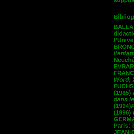
suppos
Bibliog
BALLAR
didacti
l’Unive
BRONCK
l’enfan
Neuchât
EVRARD
FRANCO
Word
,
FUCHS,
(1985) 
dans le
(1994)
P
(1996)
GERMAI
Paris:
JEAN-