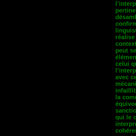
l’inter
pertin
désamb
confir
linguis
réalise
context
peut se
élémen
celui q
l’inter
avec ce
mécani
infaill
la com
équivo
sancti
qui le 
interpr
cohére