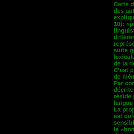
Cette d
des aut
expliq
10): «p
lingui
différe
représ
suite 
lexical
de la d
C’est p
de mêm
Par con
décrite
réside
langue
La prop
est qu’
sensibl
la «bon