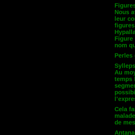
Figure
Nous a
leur c
figures
Hypall
Figure 
nom qu
Perles 
Syllep
Au moy
temps l
segmen
possibi
l’expre
Cela f
malade.
de mes
Antana