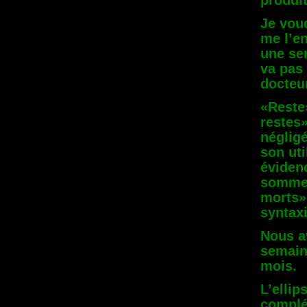
produi
Je vou
me l’en
une sem
va pas 
docteu
«Reste»
restes»
néglig
son uti
évidenc
somme 
morts»
syntax
Nous av
semaine
mois.
L’ellip
complé