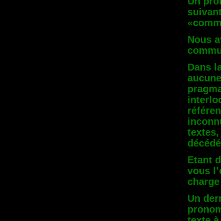
Un pro
suivan
«commu
Nous av
commun
Dans la
aucune 
pragma
interlo
référen
inconn
textes
décédé
Etant 
vous l’
charge
Un der
pronom
texte 