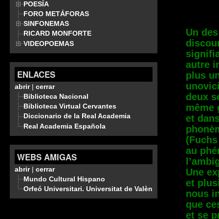
POESÍA
FORO METÁFORAS
SINFONEMAS
Un des
RICARD MONFORTE
discour
VIDEOPOEMAS
signifi
autre i
ENLACES
plus un
unovici
abrir
|
cerrar
deux s
Biblioteca Nacional
même g
Biblioteca Virtual Cervantes
Diccionario de la Real Academia
et dan
Real Academia Española
phonèm
(Fuchs
au phé
WEBS AMIGAS
l’ambig
abrir
|
cerrar
Une ex
Mundo Cultural Hispano
et plus
Orfeó Universitari. Universitat de València
nous in
que ces
et se 