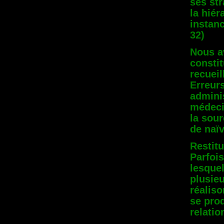
ses str
la hiér
instan
32)
Nous a
constit
recueil
Erreurs
admini
médeci
la sou
de naïv
Restitu
Parfoi
lesquel
plusieu
réaliso
se prod
relatio