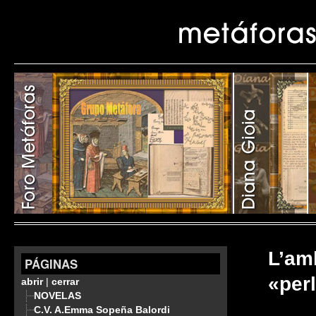
L’amb
PÁGINAS
«per
abrir
|
cerrar
NOVELAS
C.V. A.Emma Sopeña Balordi