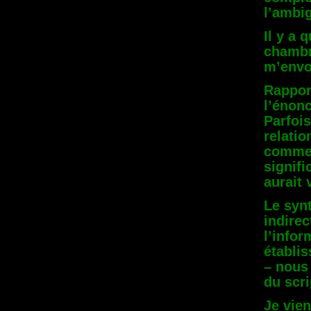
l’ambig
Il y a 
chambr
m’envoy
Rapport
l’énon
Parfois
relatio
comme 
signifi
aurait
Le syn
indire
l’infor
établis
– nous
du scri
Je vie