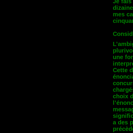
Je fais
dizaine
mes ca
cinqua
Consid
L’ambig
plurivo
une fo
interpr
Cette d
énoncia
concurr
chargés
choix d
l’énon
message
signifi
a des p
précède