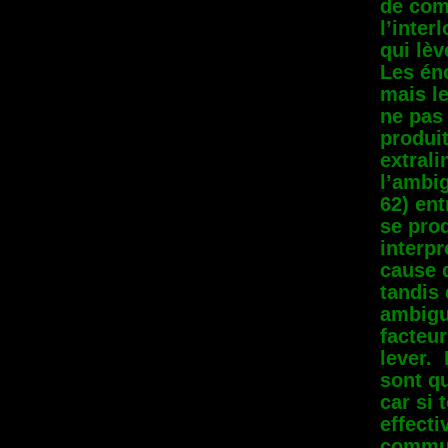
de com
l’inter
qui lèv
Les én
mais l
ne pas
produi
extrali
l’ambig
62) ent
se prod
interpr
cause d
tandis 
ambigu
facteur
lever. 
sont qu
car si 
effecti
communi