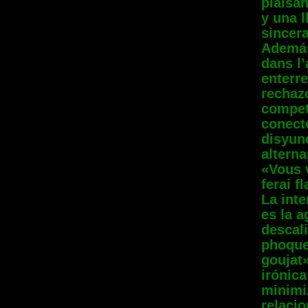
plaisa
y una l
sincera
Además
dans l’
enterr
rechazo
compet
conect
disyun
alterna
«Vous 
ferai f
La inte
es la a
descali
phoque
goujat
irónica
minimiz
relacio