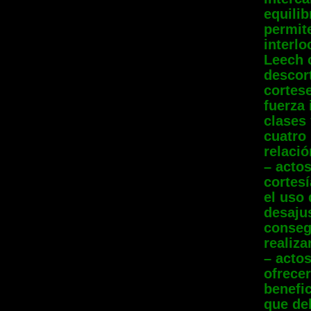
equilib
permit
interl
Leech 
descort
cortese
fuerza 
clases
cuatro 
relació
– actos
cortesí
el uso 
desajus
consegu
realiza
– actos
ofrecer
benefic
que deb