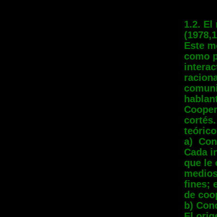
1.2. E
(1978,
Este mo
como pr
intera
raciona
comuni
hablant
Cooper
cortés
teóric
a) Con
Cada i
que le 
medios
fines;
de coo
b) Con
El ori