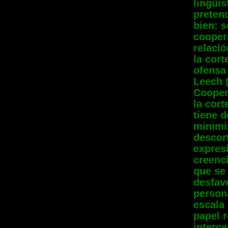
lingüís
pretend
bien: s
coopera
relació
la cor
ofensa 
Leech (
Cooper
la cort
tiene d
minimi
descor
expres
creenc
que se
desfavo
person
escala 
papel 
interca