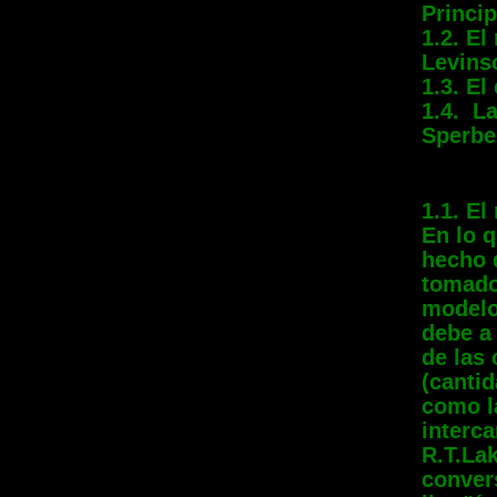
Princi
1.2. El
Levins
1.3. El
1.4. La
Sperbe
1.1. El
En lo q
hecho 
tomado
modelos
debe a
de las
(cantid
como la
interca
R.T.La
convers