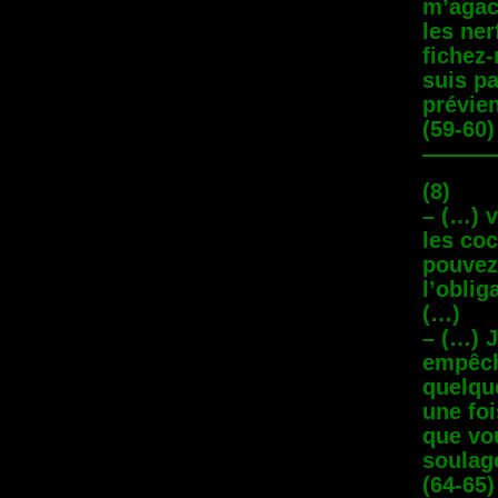
m’agac
les ner
fichez-
suis pa
prévie
(59-60)
———
(8)
– (…) 
les coc
pouvez 
l’oblig
(…)
– (…) J
empêche
quelque
une foi
que vou
soulage
(64-65)