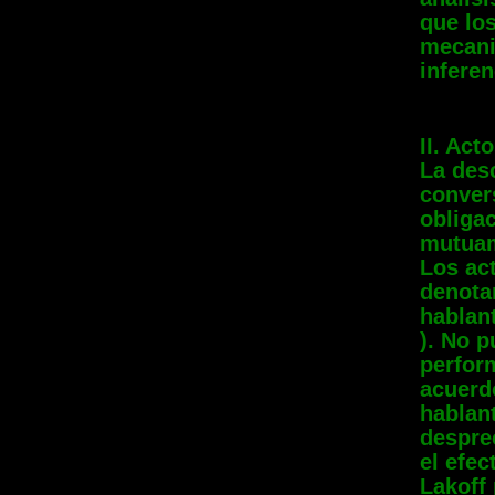
que los
mecani
inferen
II. Act
La desc
conver
obliga
mutua
Los ac
denota
hablant
). No 
perfor
acuerd
hablant
despre
el efec
Lakoff 