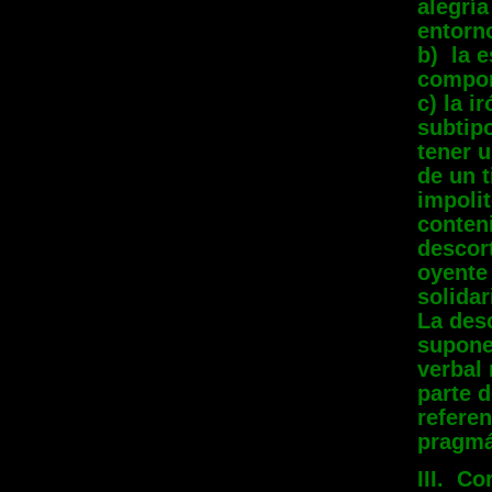
alegría
entorn
b) la 
compor
c) la 
subtipo
tener 
de un 
impolit
conten
descor
oyente
solidar
La des
supone
verbal
parte d
referen
pragmá
III. C