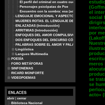
estudi
El perfil del criminal en cuatro cuentos de Poe
(Goffm
Personajes psicópatas de Poe
Encuentro con la sombra: esa (adusta) desconocida
el inte
LENGUAJE EMOCIONAL Y ASPECTOS CONTRASTRIVOS. 
social
MUJERES ROTAS. EL LENGUAJE DE LA DEPENDENCIA
dirigir
ENLAZADAS (Introducción)
interlo
ARRITMIAS (Introducción)
por me
ENFOQUES DEL AMOR COMPULSIVO
(Lakof
DOS ENFOQUES DEL DISCURSO CÓMICO
Nuestr
PALABRAS SOBRE EL AMOR Y PALABRAS DE AMOR
ilustr
Lingüística
produc
Langues Multimedia
escritu
POESÍA
meros 
FORO METÁFORAS
SINFONEMAS
alocuta
RICARD MONFORTE
produce
VIDEOPOEMAS
se trat
se humi
perloc
ENLACES
acto» (
abrir
|
cerrar
Biblioteca Nacional