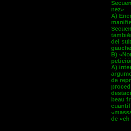
Secuenc
nez»
A) Enc
manifie
Secuen
tambié
del sub
gauch
B) «No
petici
A) inte
argume
de rep
proced
destaca
beau fr
cuanti
«massa
de «eh
______