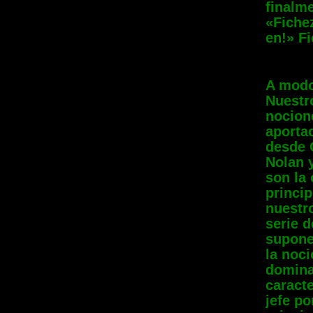
finalme
«Fichez
en!» F
A modo
Nuestro
nocione
aportac
desde 
Nolan 
son la
princip
nuestr
serie 
supone
la noc
domina
caracte
jefe po