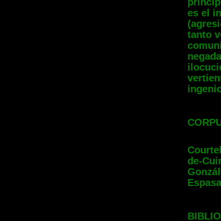
princi
es el i
(agres
tanto v
comuni
negada)
ilocuci
vertie
ingeni
CORP
Courte
de-Cui
Gonzál
Espasa
BIBLI