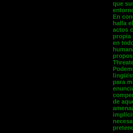
que su
entorn
En con
halla 
actos 
propia
en todo
humana
propos
Threate
Podemo
lingüí
para mi
enunci
compen
de aque
amenaz
implíci
necesa
pretend