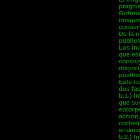
pragma
Goffma
imagen 
conserv
De la 
pública
Los in
que es
conclu
mayorí
positiv
Este c
dos fa
b.1.) I
que su
entorpe
acción,
cortesí
situaci
b.2.) I