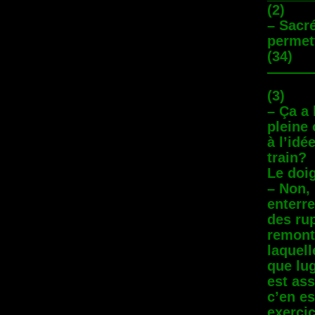
(2)
– Sacr
permet
(34)
———
(3)
– Ça a 
pleine 
à l’idé
train?
Le doig
– Non, 
enterr
des ru
remonte
laquell
que lu
est ass
c’en es
exercic