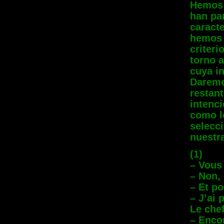
Hemos 
han par
caract
hemos p
criter
torno a
cuya i
Daremo
restan
intenci
como l
selecc
nuestra
(1)
– Vous
– Non,
– Et p
– J’ai 
Le chef
– Enco