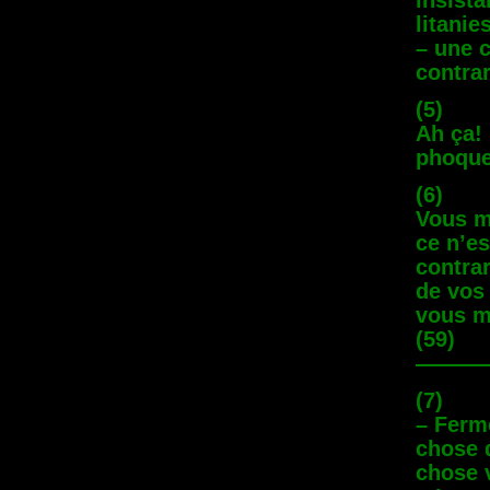
insista
litanie
– une c
contrar
(5)
Ah ça! 
phoque
(6)
Vous m
ce n’es
contra
de vos
vous m
(59)
———
(7)
– Ferme
chose d
chose 