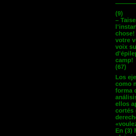
———
(9)
– Taise
l’inst
chose!
votre v
voix su
d’épile
camp!
(67)
Los ej
como m
forma d
análisi
ellos a
cortés 
derecho
«voule
En (3) 