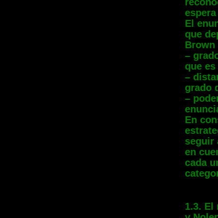
recono
espera
El enun
que de
Brown 
– grad
que es
– dist
grado d
– poder
enunci
En con
estrate
seguir
en cuen
cada u
catego
1.3. E
y Nolen