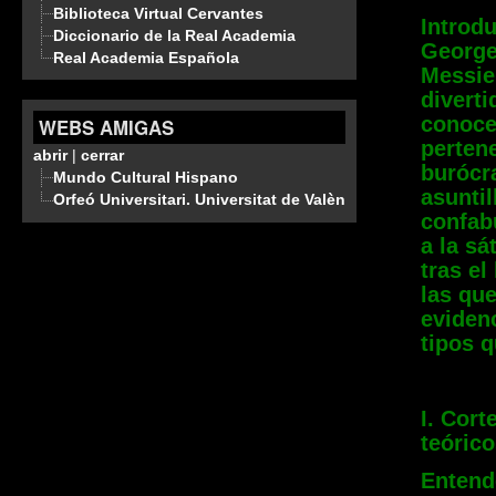
Biblioteca Virtual Cervantes
Introd
Diccionario de la Real Academia
George
Real Academia Española
Messie
divert
conoce
WEBS AMIGAS
pertene
abrir
|
cerrar
burócr
Mundo Cultural Hispano
asunti
Orfeó Universitari. Universitat de València
confab
a la sá
tras e
las que
evidenc
tipos 
I. Cor
teóric
Entend