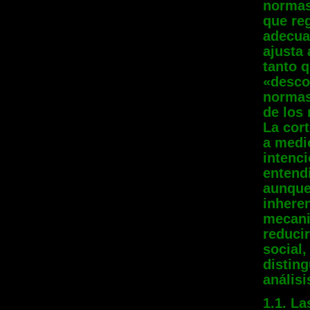
normas
que re
adecua
ajusta
tanto 
«desco
normas
de los
La cort
a medio
intenci
entendi
aunque
inhere
mecani
reducir
social,
distin
análisi
1.1. L