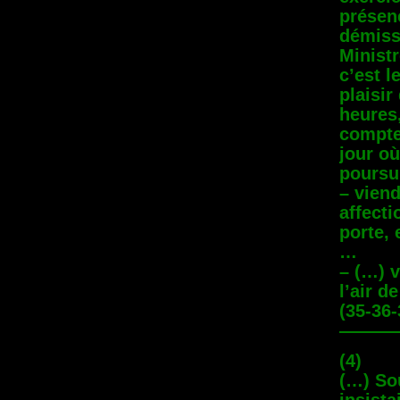
présenc
démissi
Ministr
c’est l
plaisir
heures
compter
jour où
poursui
– vien
affecti
porte, 
…
– (…) v
l’air d
(35-36-
———
(4)
(…) Sou