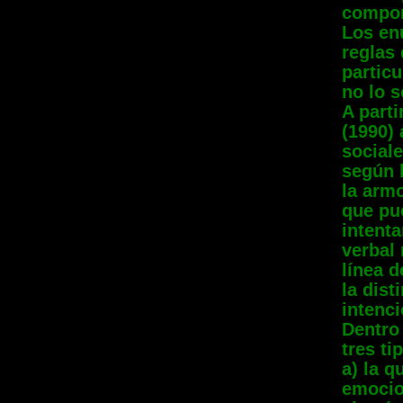
compor
Los en
reglas 
partic
no lo s
A parti
(1990)
social
según 
la arm
que pu
intenta
verbal 
línea d
la dist
intenc
Dentro
tres ti
a) la q
emocion