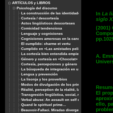
ARTÍCULOS y LIBROS
Psicología del discurso
In
La li
La construcción de las identidades en el marco de la p
Cortesía / descortesía
siglo X
Actos lingüísticos descorteses
(2001) 
Comicidad tendenciosa
Compost
Lenguaje y cogniciones
pp.102
Cogniciones amorosas en la canción
El cumplido: charme et vertu
Cumplido en «Las amistades peligrosas»
La cortesía bien entendida empieza por uno mismo.
A. Emm
Género y cortesía en «Chocolat»
Univers
Cortesía, percepciones y género
La búsqueda de integración en una sociedad hermét
Lengua y prevención
La lisonja y los proverbios
Modos de divulgación de los principios de la psicol
Resum
Réalité, perception de la réalité, langage et sens
El pro
Transgresión lingüística, social, religiosa …
aproxi
Verbal abuse: An assault on self esteem
ello, p
Quand le spirituel prime…
problem
Beauvoir-Fallaci. Miradas divergentes de la maternid