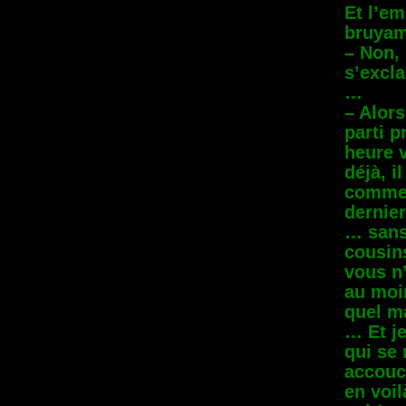
Et l’em
bruyam
– Non,
s’excl
…
– Alors
parti p
heure 
déjà, i
comme 
dernier
… sans 
cousins
vous n’
au moi
quel ma
… Et je
qui se 
accouc
en voi