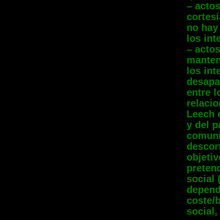
– actos
cortesí
no hay 
los int
– actos
manteni
los int
desapa
entre l
relacio
Leech 
y del p
comuni
descort
objetiv
preten
social
depend
coste/b
social, 