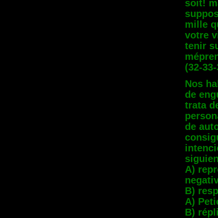
soit! m
suppos
mille 
votre v
tenir s
méprene
(32-33-
Nos ha
de engu
trata d
persona
de auto
consigu
intenci
siguien
A) rep
negati
B) res
A) Pet
B) répl