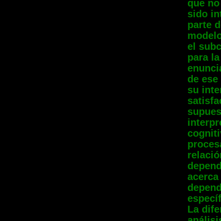
que no 
sido i
parte d
modelo
el subc
para l
enuncia
de ese
su inte
satisfa
supues
interpr
cogniti
proces
relació
depend
acerca 
depend
específ
La dife
análisi