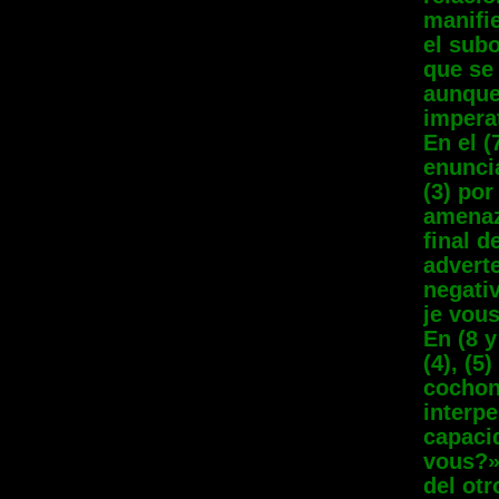
manifie
el subo
que se 
aunque
imperat
En el (
enuncia
(3) po
amenaz
final d
advert
negativ
je vous
En (8 
(4), (5
cochon
interpe
capacid
vous?»
del otr