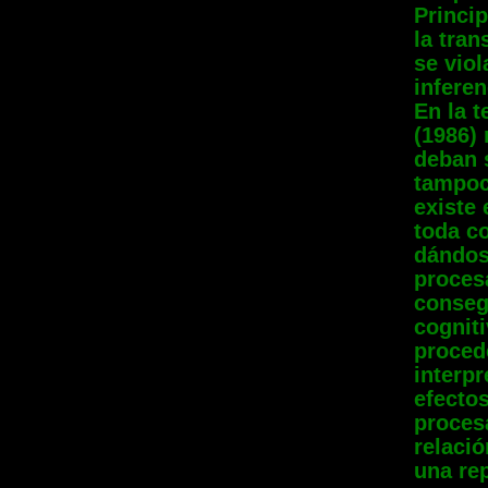
Princi
la tran
se viol
inferen
En la t
(1986)
deban 
tampoc
existe 
toda c
dándos
procesa
consegu
cogniti
proced
interpr
efectos
proces
relaci
una re