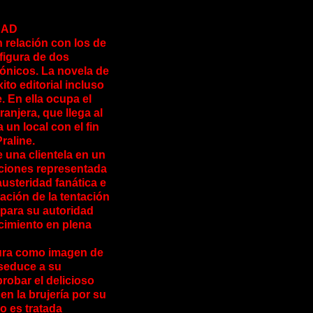
DAD
 relación con los de
figura de dos
ónicos. La novela de
to editorial incluso
 En ella ocupa el
ranjera, que llega al
un local con el fin
raline.
e una clientela en un
nciones representada
usteridad fanática e
tación de la tentación
 para su autoridad
ecimiento en plena
cura como imagen de
 seduce a su
robar el delicioso
en la brujería por su
lo es tratada