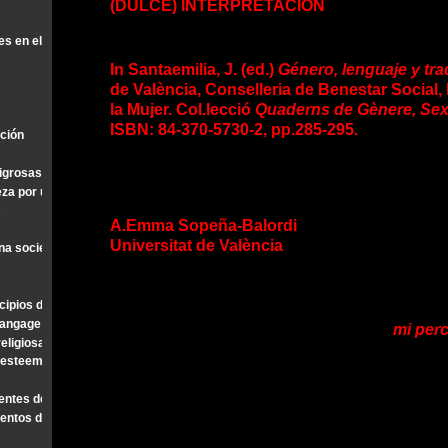
(DULCE) INTERPRETACIÓN
s en el marco de la pragmalingüística, de la psicología cognitiva y de la cortesí
In Santaemilia, J. (ed.)
Género, lenguaje y tr
de València, Conselleria de Benestar Social,
la Mujer. Col.lecció
Quaderns de Gènere, Sex
ISBN: 84-370-5730-2, pp.285-295.
ción
igrosas»
eza por uno mismo.
»
A.Emma Sopeña-Balordi
Universitat de València
una sociedad hermética
cipios de la psicología cognitiva-comportamental
 langage et sens
mi perc
religiosa …
f esteem
gentes de la maternidad
cuentos de Poe