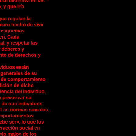
al distintiva en las
 y que iría
ue regulan la
mero hecho de vivir
n esquemas
cen. Cada
l, y respetar las
r deberes y
nto de derechos y
ividuos están
 generales de su
es de comportamiento
dición de dicho
iencia del individuo.
n preservar su
 de sus individuos
 Las normas sociales,
omportamientos
ebe ser», lo que los
eracción social en
«lo malo» de los