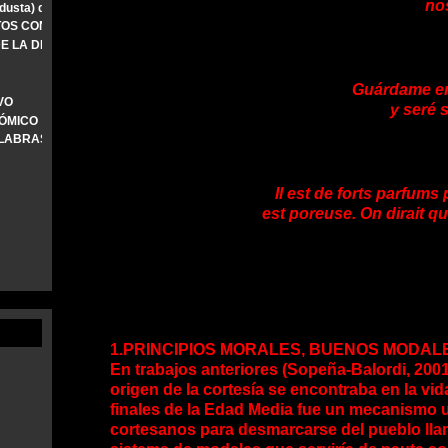
no
adusta) desconocida
S CONTRASTRIVOS. LA INDIGNACIÓN DE UN DIOS SALVAJE
DE LA DEPENDENCIA EMOCIONAL
Guárdame en
VO
y seré s
CÓMICO
ALABRAS DE AMOR
Il est de forts parfums
est poreuse. On dirait qu’
1.PRINCIPIOS MORALES, BUENOS MODAL
En trabajos anteriores (Sopeña-Balordi, 2001
origen de la cortesía se encontraba en la vida
finales de la Edad Media fue un mecanismo ut
cortesanos para desmarcarse del pueblo ll