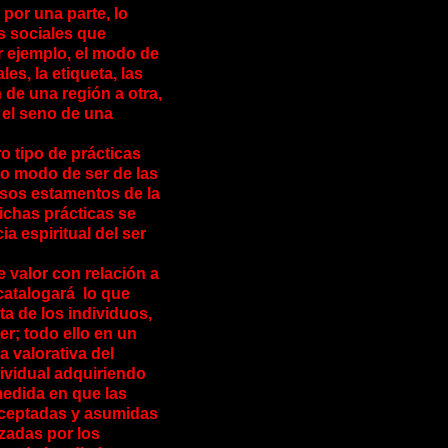
por una parte, lo
s sociales que
r ejemplo, el modo de
es, la etiqueta, las
 de una región a otra,
 el seno de una
o tipo de prácticas
 o modo de ser de las
rsos estamentos de la
ichas prácticas se
ia espiritual del ser
de valor con relación a
catalogará lo que
ta de los individuos,
er; todo ello en un
a valorativa del
ividual adquiriendo
medida en que las
ceptadas y asumidas
azadas por los