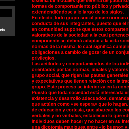
sistema de modales que serviría de pauta soci
formas de comportamiento público y privado,
extendendiéndose a lo largo de los siglos.
En efecto, todo grupo social posee normas q
conducta de sus integrantes, puesto que el 
en comunidad supone que éstos comparte
ncia
valorativos de la sociedad a la cual pertene
componente se deberá adaptar a la vida socia
normas de la misma, lo cual significa cumpli
obligaciones a cambio de gozar de un conju
privilegios.
Las actitudes y comportamientos de los ind
orientados por las normas, ideales y valores
grupo social, que rigen las pautas general
y expectativas que tienen relación con la tra
grupo. Este proceso se interioriza en la conc
Puesto que toda sociedad está interesada e
existencia y desarrollo adecuados, demanda
que actúen como «se espera» que lo hagan.
de educación y cortesía, que abarcan los c
verbales y no verbales, establecen lo que «d
individuos deben hacer y no hacer en su int
una dicotomía maniquea entre «lo bueno» y 