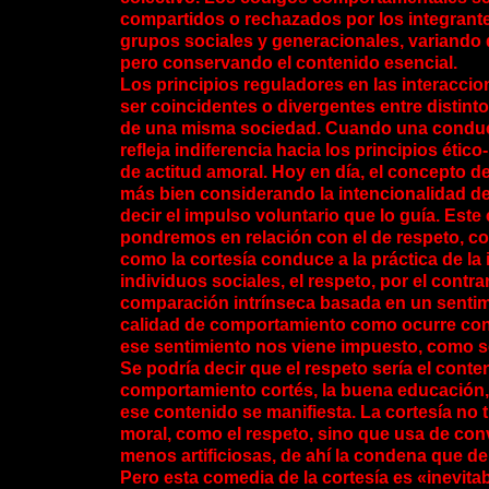
compartidos o rechazados por los integrante
grupos sociales y generacionales, variando 
pero conservando el contenido esencial.
Los principios reguladores en las interacci
ser coincidentes o divergentes entre distint
de una misma sociedad. Cuando una condu
refleja indiferencia hacia los principios ético
de actitud amoral. Hoy en día, el concepto 
más bien considerando la intencionalidad d
decir el impulso voluntario que lo guía. Este
pondremos en relación con el de respeto, c
como la cortesía conduce a la práctica de la 
individuos sociales, el respeto, por el contr
comparación intrínseca basada en un sentim
calidad de comportamiento como ocurre con 
ese sentimiento nos viene impuesto, como so
Se podría decir que el respeto sería el conten
comportamiento cortés, la buena educación, 
ese contenido se manifiesta. La cortesía no 
moral, como el respeto, sino que usa de co
menos artificiosas, de ahí la condena que d
Pero esta comedia de la cortesía es «inevit