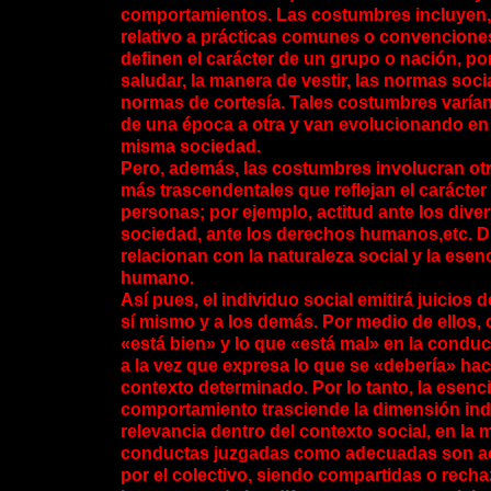
comportamientos. Las costumbres incluyen, 
relativo a prácticas comunes o convencione
definen el carácter de un grupo o nación, po
saludar, la manera de vestir, las normas social
normas de cortesía. Tales costumbres varían
de una época a otra y van evolucionando en
misma sociedad.
Pero, además, las costumbres involucran otr
más trascendentales que reflejan el carácter
personas; por ejemplo, actitud ante los dive
sociedad, ante los derechos humanos,etc. D
relacionan con la naturaleza social y la esenc
humano.
Así pues, el individuo social emitirá juicios 
sí mismo y a los demás. Por medio de ellos, 
«está bien» y lo que «está mal» en la conduc
a la vez que expresa lo que se «debería» hac
contexto determinado. Por lo tanto, la esenci
comportamiento trasciende la dimensión ind
relevancia dentro del contexto social, en la 
conductas juzgadas como adecuadas son a
por el colectivo, siendo compartidas o rech