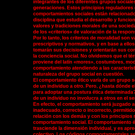
integrantes de los diferentes grupos sociales
generaciones. Estos principios reguladores 
comportamientos sociales están relacionados
disciplina que estudia el desarrollo y funcio
valores y tradiciones morales de una socieda
de los «criterios» de valoración de la respon
Por lo tanto, los criterios de moralidad son v
prescriptivos y normativos, y en base a ellos
tomarán sus decisiones y orientarán sus c
la conciencia social. No olvidemos que el t
proviene del latín «mores», costumbres, mo
comportamiento atendiendo a las característ
naturaleza del grupo social en cuestión.
El comportamiento ético varía de un grupo so
de un individuo a otro. Pero, ¿hasta dónde el 
para adoptar una postura ética determinada
de un individuo no involucra a otros en el s
En efecto, el comportamiento será juzgado 
inadecuado, correcto o incorrecto, permitido
relación con los demás y con los principios 
comportamiento social. El comportamiento é
trasciende la dimensión individual, y es apr
colectivo. Los códigos comportamentales s