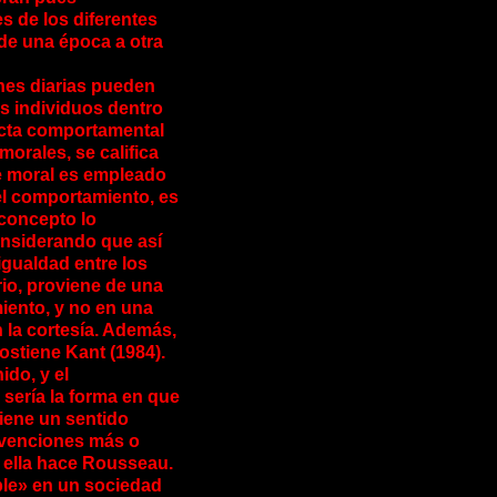
s de los diferentes
de una época a otra
ones diarias pueden
os individuos dentro
cta comportamental
-morales, se califica
de moral es empleado
el comportamiento, es
 concepto lo
onsiderando que así
igualdad entre los
ario, proviene de una
iento, y no en una
la cortesía. Además,
stiene Kant (1984).
ido, y el
sería la forma en que
tiene un sentido
nvenciones más o
e ella hace Rousseau.
able» en un sociedad