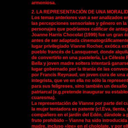
armoniosa.
2. LA REPRESENTACIÓN DE UNA MORALI
Los temas anteriores van a ser analizados en
las percepciones sensoriales y género en la 
personajes que podríamos calificar de antag
Joanne Harris Chocolat (1999) fue un gran éxi
antes de ser adaptada cinematográficamente.
lugar privilegiado Vianne Rocher, exótica ext
pueblo francés de Lansquenet, donde alquila 
de convertirlo en una pastelería, La Céleste P
Bella y joven madre soltera intentará ganars
lugar gobernado por la tiranía de las conve
por Francis Reynaud, un joven cura de una a
integrista, que ve en ella no sólo la represen
para sus feligreses, sino también un desafío
patriarcal (e.g.pretende inaugurar su establ
cuaresma).
La representación de Vianne por parte del 
la mujer tentadora es patente (cf.Eva, tienta,
compañero en el jardín del Edén, dándole a p
fruto prohibido – Vianne ha sido introducida 
madre, incluso «lee» en el chololate, y por el