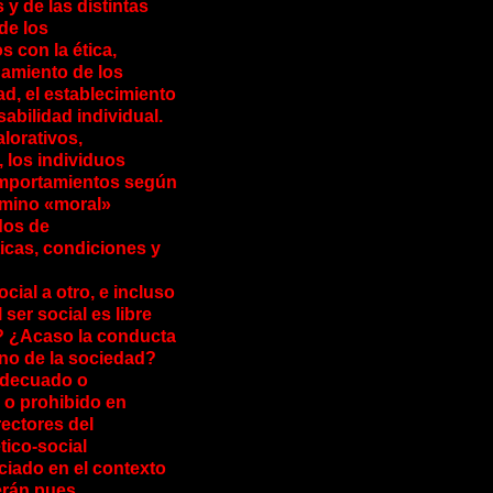
 y de las distintas
de los
 con la ética,
namiento de los
d, el establecimiento
sabilidad individual.
alorativos,
, los individuos
omportamientos según
érmino «moral»
dos de
icas, condiciones y
cial a otro, e incluso
ser social es libre
? ¿Acaso la conducta
eno de la sociedad?
adecuado o
 o prohibido en
rectores del
tico-social
eciado en el contexto
erán pues