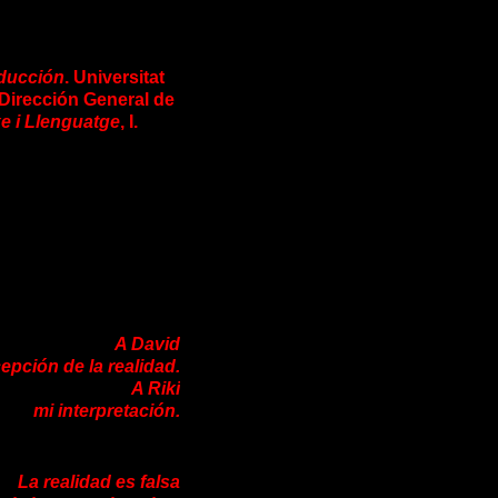
a verbal: el caso del perverso narcisista.
aducción
. Universitat
 Dirección General de
e i Llenguatge
, I.
A David
epción de la realidad.
A Riki
mi interpretación.
La realidad es falsa