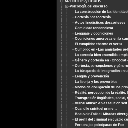
ARTÍCULOS y LIBROS
Psicología del discurso
La construcción de las identidade
Cortesía / descortesía
Actos lingüísticos descorteses
Comicidad tendenciosa
Lenguaje y cogniciones
Cogniciones amorosas en la can
El cumplido: charme et vertu
Cumplido en «Las amistades pel
La cortesía bien entendida empi
Género y cortesía en «Chocolat
Cortesía, percepciones y género
La búsqueda de integración en 
Lengua y prevención
La lisonja y los proverbios
Modos de divulgación de los prin
Réalité, perception de la réalité,
Transgresión lingüística, social, 
Verbal abuse: An assault on sel
Quand le spirituel prime…
Beauvoir-Fallaci. Miradas diver
El perfil del criminal en cuatro 
Personajes psicópatas de Poe